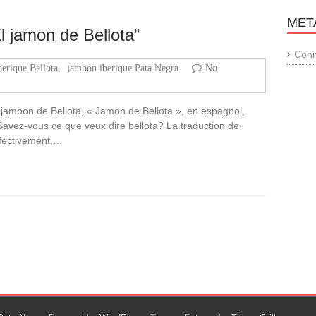
MET
l jamon de Bellota”
Conn
erique Bellota
,
jambon iberique Pata Negra
No
ambon de Bellota, « Jamon de Bellota », en espagnol,
Savez-vous ce que veux dire bellota? La traduction de
Effectivement,…