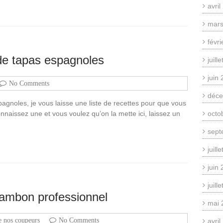
avri
mars
févr
de tapas espagnoles
juill
juin
No Comments
déce
gnoles, je vous laisse une liste de recettes pour que vous
onnaissez une et vous voulez qu’on la mette ici, laissez un
octo
sept
juill
juin
juill
jambon professionnel
mai 
e nos coupeurs
No Comments
avri