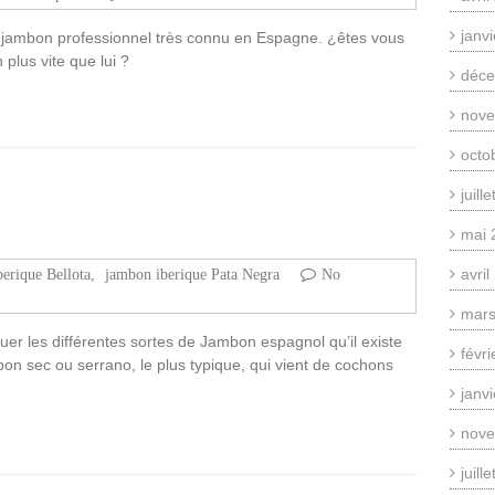
janv
e jambon professionnel très connu en Espagne. ¿êtes vous
n plus vite que lui ?
déce
nove
octo
juill
mai 
avri
erique Bellota
,
jambon iberique Pata Negra
No
mars
er les différentes sortes de Jambon espagnol qu’il existe
févr
bon sec ou serrano, le plus typique, qui vient de cochons
janv
nove
juill